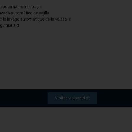
m automática de louça
lavado automático de vajilla
r le lavage automatique de la vaisselle
 rinse aid
Visitar visipapel.pt