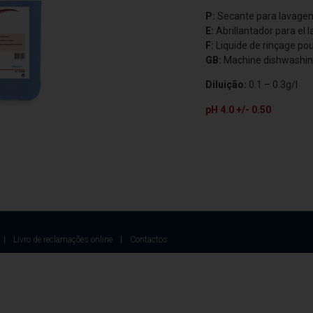
P:
Secante para lavage
E:
Abrillantador para el 
F:
Liquide de rinçage pou
GB:
Machine dishwashing
Diluição:
0.1 – 0.3g/l
pH 4.0 +/- 0.50
Livro de reclamações online
Contactos